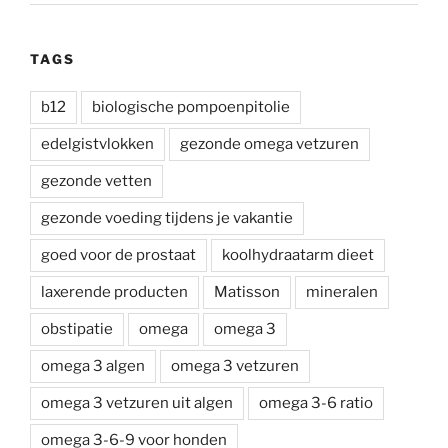
TAGS
b12
biologische pompoenpitolie
edelgistvlokken
gezonde omega vetzuren
gezonde vetten
gezonde voeding tijdens je vakantie
goed voor de prostaat
koolhydraatarm dieet
laxerende producten
Matisson
mineralen
obstipatie
omega
omega 3
omega 3 algen
omega 3 vetzuren
omega 3 vetzuren uit algen
omega 3-6 ratio
omega 3-6-9 voor honden