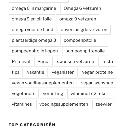
omega 6 in margarine
Omega 6 vetzuren
omega 9 en olijfolie
omega 9 vetzuren
omega voor de hond
onverzadigde vetzuren
plantaardige omega 3
pompoenpitolie
pompoenpitolie kopen
pompoenpittenolie
Primeval
Purea
swanson vetzuren
Testa
tips
vakantie
veganisten
vegan proteine
vegan voedingssupplementen
vegan webshop
vegetariers
verhitting
vitamine b12 tekort
vitamines
voedingssupplementen
zeewier
TOP CATEGORIEËN