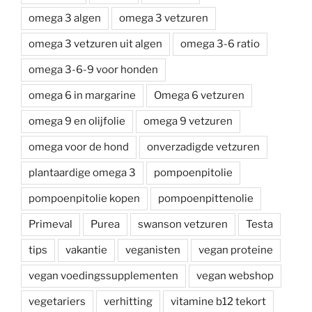
omega 3 algen
omega 3 vetzuren
omega 3 vetzuren uit algen
omega 3-6 ratio
omega 3-6-9 voor honden
omega 6 in margarine
Omega 6 vetzuren
omega 9 en olijfolie
omega 9 vetzuren
omega voor de hond
onverzadigde vetzuren
plantaardige omega 3
pompoenpitolie
pompoenpitolie kopen
pompoenpittenolie
Primeval
Purea
swanson vetzuren
Testa
tips
vakantie
veganisten
vegan proteine
vegan voedingssupplementen
vegan webshop
vegetariers
verhitting
vitamine b12 tekort