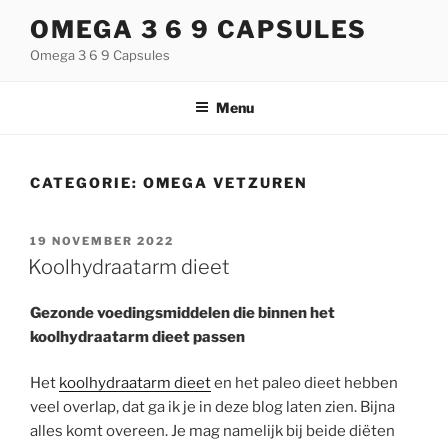
Naar
OMEGA 3 6 9 CAPSULES
de
Omega 3 6 9 Capsules
inhoud
springen
Menu
CATEGORIE:
OMEGA VETZUREN
GEPLAATST
19 NOVEMBER 2022
OP
Koolhydraatarm dieet
Gezonde voedingsmiddelen die binnen het
koolhydraatarm dieet passen
Het
koolhydraatarm dieet
en het paleo dieet hebben
veel overlap, dat ga ik je in deze blog laten zien. Bijna
alles komt overeen. Je mag namelijk bij beide diëten