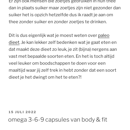
Er zijn ook mensen die zoetjes gebruiken in hun thee
dan in plaats suiker maar zoetjes zijn niet gezonder dan
suiker het is opzich hetzelfde dus ik raadt je aan om
thee zonder suiker en zonder zoetjes te drinken.
Dit is dus eigenlijk wat je moest weten over
paleo
dieet
. Je kan lekker zelf bedenken wat je gaat eten en
dat maakt deze dieet zo leuk, je zit (bijna) nergens aan
vast met bepaalde soorten eten. En het is toch altijd
veel leuker om boodschappen te doen voor een
maaltijd waar jij zelf trek in hebt zonder dat een soort
dieet je het dwingt om het te eten?!
GEPLAATST
15 JULI 2022
OP
omega 3-6-9 capsules van body & fit