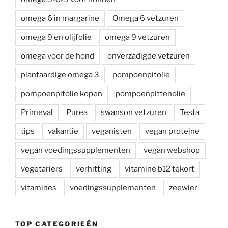
omega 6 in margarine
Omega 6 vetzuren
omega 9 en olijfolie
omega 9 vetzuren
omega voor de hond
onverzadigde vetzuren
plantaardige omega 3
pompoenpitolie
pompoenpitolie kopen
pompoenpittenolie
Primeval
Purea
swanson vetzuren
Testa
tips
vakantie
veganisten
vegan proteine
vegan voedingssupplementen
vegan webshop
vegetariers
verhitting
vitamine b12 tekort
vitamines
voedingssupplementen
zeewier
TOP CATEGORIEËN