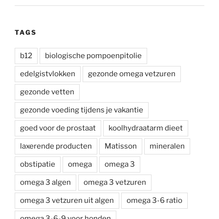
TAGS
b12
biologische pompoenpitolie
edelgistvlokken
gezonde omega vetzuren
gezonde vetten
gezonde voeding tijdens je vakantie
goed voor de prostaat
koolhydraatarm dieet
laxerende producten
Matisson
mineralen
obstipatie
omega
omega 3
omega 3 algen
omega 3 vetzuren
omega 3 vetzuren uit algen
omega 3-6 ratio
omega 3-6-9 voor honden