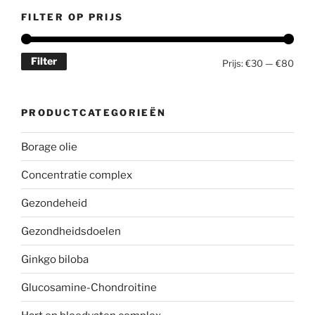
FILTER OP PRIJS
Filter
Min.
Max.
Prijs:
€30
—
€80
prijs
prijs
PRODUCTCATEGORIEËN
Borage olie
Concentratie complex
Gezondeheid
Gezondheidsdoelen
Ginkgo biloba
Glucosamine-Chondroitine