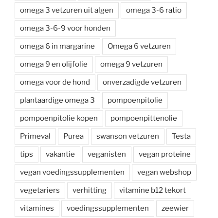
omega 3 vetzuren uit algen
omega 3-6 ratio
omega 3-6-9 voor honden
omega 6 in margarine
Omega 6 vetzuren
omega 9 en olijfolie
omega 9 vetzuren
omega voor de hond
onverzadigde vetzuren
plantaardige omega 3
pompoenpitolie
pompoenpitolie kopen
pompoenpittenolie
Primeval
Purea
swanson vetzuren
Testa
tips
vakantie
veganisten
vegan proteine
vegan voedingssupplementen
vegan webshop
vegetariers
verhitting
vitamine b12 tekort
vitamines
voedingssupplementen
zeewier