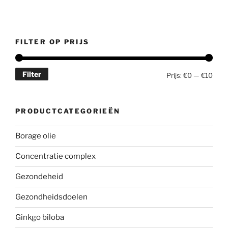
FILTER OP PRIJS
Filter
Min.
Max.
Prijs:
€0
—
€10
prijs
prijs
PRODUCTCATEGORIEËN
Borage olie
Concentratie complex
Gezondeheid
Gezondheidsdoelen
Ginkgo biloba