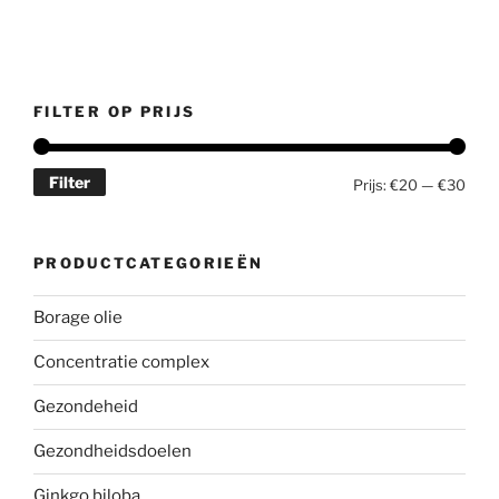
FILTER OP PRIJS
Filter
Min.
Max.
Prijs:
€20
—
€30
prijs
prijs
PRODUCTCATEGORIEËN
Borage olie
Concentratie complex
Gezondeheid
Gezondheidsdoelen
Ginkgo biloba