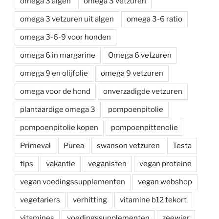
omega 3 algen
omega 3 vetzuren
omega 3 vetzuren uit algen
omega 3-6 ratio
omega 3-6-9 voor honden
omega 6 in margarine
Omega 6 vetzuren
omega 9 en olijfolie
omega 9 vetzuren
omega voor de hond
onverzadigde vetzuren
plantaardige omega 3
pompoenpitolie
pompoenpitolie kopen
pompoenpittenolie
Primeval
Purea
swanson vetzuren
Testa
tips
vakantie
veganisten
vegan proteine
vegan voedingssupplementen
vegan webshop
vegetariers
verhitting
vitamine b12 tekort
vitamines
voedingssupplementen
zeewier