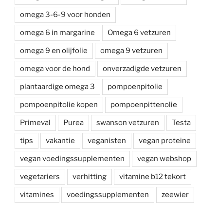
omega 3-6-9 voor honden
omega 6 in margarine
Omega 6 vetzuren
omega 9 en olijfolie
omega 9 vetzuren
omega voor de hond
onverzadigde vetzuren
plantaardige omega 3
pompoenpitolie
pompoenpitolie kopen
pompoenpittenolie
Primeval
Purea
swanson vetzuren
Testa
tips
vakantie
veganisten
vegan proteine
vegan voedingssupplementen
vegan webshop
vegetariers
verhitting
vitamine b12 tekort
vitamines
voedingssupplementen
zeewier