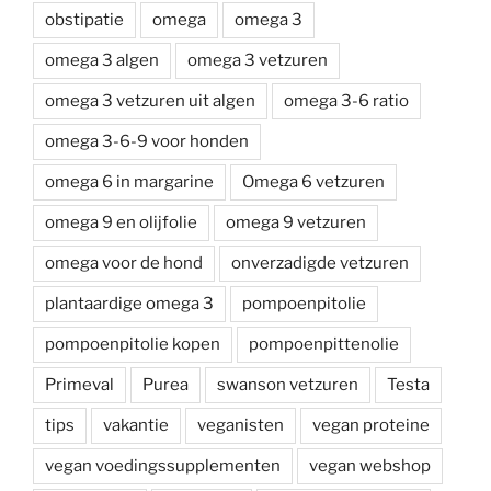
obstipatie
omega
omega 3
omega 3 algen
omega 3 vetzuren
omega 3 vetzuren uit algen
omega 3-6 ratio
omega 3-6-9 voor honden
omega 6 in margarine
Omega 6 vetzuren
omega 9 en olijfolie
omega 9 vetzuren
omega voor de hond
onverzadigde vetzuren
plantaardige omega 3
pompoenpitolie
pompoenpitolie kopen
pompoenpittenolie
Primeval
Purea
swanson vetzuren
Testa
tips
vakantie
veganisten
vegan proteine
vegan voedingssupplementen
vegan webshop